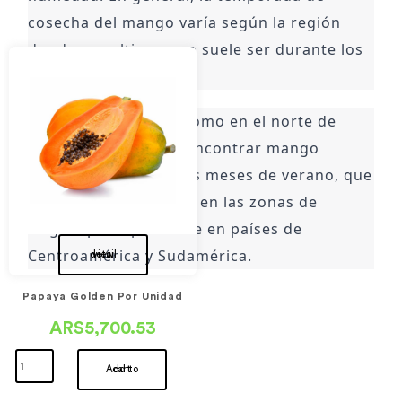
cosecha del mango varía según la región 
donde se cultive, pero suele ser durante los 
meses de verano.
En algunos lugares, como en el norte de 
Argentina, se puede encontrar mango 
importado durante los meses de verano, que 
es cuando se produce en las zonas de 
origen, principalmente en países de 
Centroamérica y Sudamérica.
view detail
Papaya Golden Por Unidad
ARS5,700.53
Add to cart