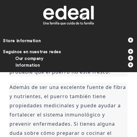
El puerro es un vegetal muy versátil y 
nutritivo que se puede utilizar en una amplia 
variedad de platos, desde sopas y guisos 
hasta ensaladas y platos de pasta. Es 

Store information
importante seleccionar puerros que estén 

Seguinos en nuestras redes
frescos y con hojas verdes y firmes. Si las 

Our company
hojas están marchitas o amarillas, es 

Information
probable que el puerro no esté fresco.
Además de ser una excelente fuente de fibra 
y nutrientes, el puerro también tiene 
propiedades medicinales y puede ayudar a 
fortalecer el sistema inmunológico y 
prevenir enfermedades. Si tienes alguna 
duda sobre cómo preparar o cocinar el 