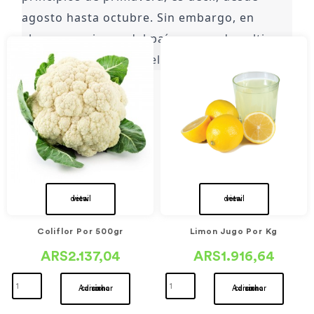
agosto hasta octubre. Sin embargo, en 
algunas regiones del país, se puede cultivar 
brócoli durante todo el año.
view detail
view detail
Coliflor Por 500gr
Limon Jugo Por Kg
ARS2.137,04
ARS1.916,64
Adicionar ao carrinho
Adicionar ao carrinho