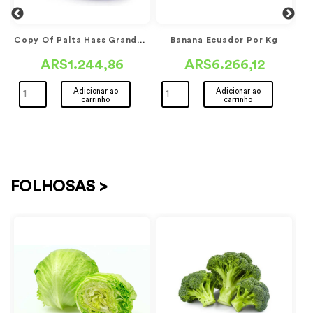
Copy Of Palta Hass Grande...
Banana Ecuador Por Kg
ARS1.244,86
ARS6.266,12
Adicionar ao
Adicionar ao
carrinho
carrinho
a
FOLHOSAS >