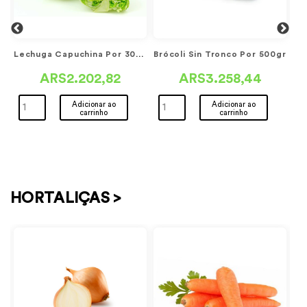
f Acelga Por Paquete
Lechuga Capuchina Por 300gr
Brócoli Sin Tronco Por 500gr
ARS2.202,82
ARS3.258,44
Adicionar ao
Adicionar ao
carrinho
carrinho
HORTALIÇAS >