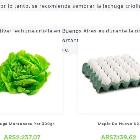
or lo tanto, se recomienda sembrar la lechuga crioll
lo húmedo para favorecer su crecimiento.
ivar lechuga criolla en Buenos Aires es durante la p
n climas frescos. Es importante sembrar las semillas 
su crecimiento saludable.
uga Mantecosa Por 300gr
Maple De Huevo N2
ARS2.237,07
ARS7.139,62