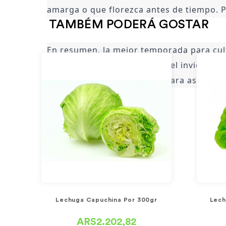
amarga o que florezca antes de tiempo. P
TAMBÉM PODERÁ GOSTAR
los meses más cálidos y mantener el sue
En resumen, la mejor temporada para cult
puede cultivar durante todo el invierno e
mantener el suelo húmedo para asegurar 
Lechuga Capuchina Por 300gr
Lech
ARS2.202,82